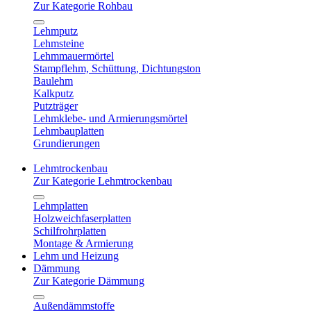
Zur Kategorie Rohbau
Lehmputz
Lehmsteine
Lehmmauermörtel
Stampflehm, Schüttung, Dichtungston
Baulehm
Kalkputz
Putzträger
Lehmklebe- und Armierungsmörtel
Lehmbauplatten
Grundierungen
Lehmtrockenbau
Zur Kategorie Lehmtrockenbau
Lehmplatten
Holzweichfaserplatten
Schilfrohrplatten
Montage & Armierung
Lehm und Heizung
Dämmung
Zur Kategorie Dämmung
Außendämmstoffe