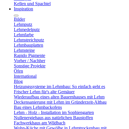
Kellen und Spachtel
Inspiration
Bilder
Lehmputz
Lehmedelputz
Lehmfarbe
Lehmstreichputz
Lehmbauplatten
Lehmsteine
Rapido Pigmente
Vorher / Nachher
Sonstige Projekte
Öfen
International
Blog
Heizungssysteme im Lehmbau: So einfach geht es
Frischer Lehm für's alte Gemäuer
Wiederaufbau eines alten Bauernhauses mit Lehm
Deckensanierung mit Lehm im Gründerzeit-Altbau
Bau eines Lehmbackofens
Lehm - Holz - Installation im Sophiengarten
Nullenergiehaus aus natürlichen Baustoffen
Fachwerkhaus am Wildbach
Wohn-Küche mit Gewölbe in Lehmtrockenbau mit