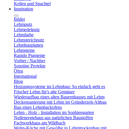
Kellen und Spachtel
Inspiration
Bilder
Lehmputz
Lehmedelputz
Lehmfarbe
Lehmstreichputz
Lehmbauplatten
Lehmsteine
Rapido Pigmente
Vorher / Nachher
Sonstige Projekte
Öfen
International
Blog
Heizungssysteme im Lehmbau: So einfach geht es
Frischer Lehm für's alte Gemäuer
Wiederaufbau eines alten Bauernhauses mit Lehm
Deckensanierung mit Lehm im Gründerzeit-Altbau
Bau eines Lehmbackofens
Lehm - Holz - Installation im Sophiengarten
Nullenergiehaus aus natürlichen Baustoffen
Fachwerkhaus am Wildbach
Wohn-Küche mit Gewölbe in Lehmtrockenbau mit