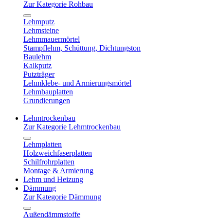
Zur Kategorie Rohbau
Lehmputz
Lehmsteine
Lehmmauermörtel
Stampflehm, Schüttung, Dichtungston
Baulehm
Kalkputz
Putzträger
Lehmklebe- und Armierungsmörtel
Lehmbauplatten
Grundierungen
Lehmtrockenbau
Zur Kategorie Lehmtrockenbau
Lehmplatten
Holzweichfaserplatten
Schilfrohrplatten
Montage & Armierung
Lehm und Heizung
Dämmung
Zur Kategorie Dämmung
Außendämmstoffe