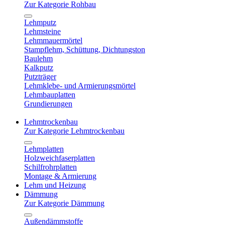
Zur Kategorie Rohbau
Lehmputz
Lehmsteine
Lehmmauermörtel
Stampflehm, Schüttung, Dichtungston
Baulehm
Kalkputz
Putzträger
Lehmklebe- und Armierungsmörtel
Lehmbauplatten
Grundierungen
Lehmtrockenbau
Zur Kategorie Lehmtrockenbau
Lehmplatten
Holzweichfaserplatten
Schilfrohrplatten
Montage & Armierung
Lehm und Heizung
Dämmung
Zur Kategorie Dämmung
Außendämmstoffe