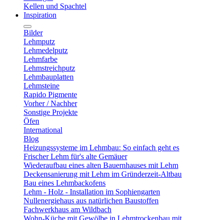
Kellen und Spachtel
Inspiration
Bilder
Lehmputz
Lehmedelputz
Lehmfarbe
Lehmstreichputz
Lehmbauplatten
Lehmsteine
Rapido Pigmente
Vorher / Nachher
Sonstige Projekte
Öfen
International
Blog
Heizungssysteme im Lehmbau: So einfach geht es
Frischer Lehm für's alte Gemäuer
Wiederaufbau eines alten Bauernhauses mit Lehm
Deckensanierung mit Lehm im Gründerzeit-Altbau
Bau eines Lehmbackofens
Lehm - Holz - Installation im Sophiengarten
Nullenergiehaus aus natürlichen Baustoffen
Fachwerkhaus am Wildbach
Wohn-Küche mit Gewölbe in Lehmtrockenbau mit