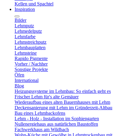
Kellen und Spachtel
Inspiration
Bilder
Lehmputz
Lehmedelputz
Lehmfarbe
Lehmstreichputz
Lehmbauplatten
Lehmsteine
Rapido Pigmente
Vorher / Nachher
Sonstige Projekte
Öfen
International
Blog
Heizungssysteme im Lehmbau: So einfach geht es
Frischer Lehm für's alte Gemäuer
Wiederaufbau eines alten Bauernhauses mit Lehm
Deckensanierung mit Lehm im Gründerzeit-Altbau
Bau eines Lehmbackofens
Lehm - Holz - Installation im Sophiengarten
Nullenergiehaus aus natürlichen Baustoffen
Fachwerkhaus am Wildbach
Wohn-Küche mit Gewölbe in Lehmtrockenbau mit