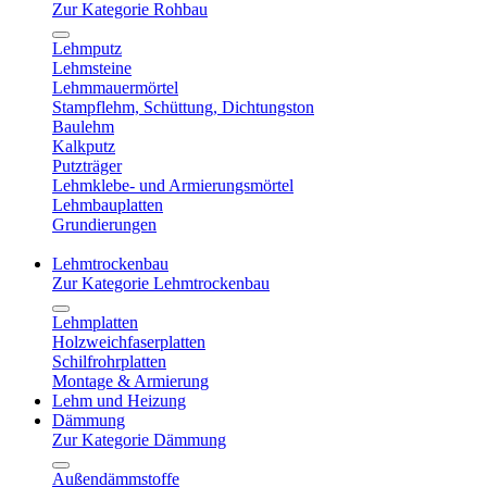
Zur Kategorie Rohbau
Lehmputz
Lehmsteine
Lehmmauermörtel
Stampflehm, Schüttung, Dichtungston
Baulehm
Kalkputz
Putzträger
Lehmklebe- und Armierungsmörtel
Lehmbauplatten
Grundierungen
Lehmtrockenbau
Zur Kategorie Lehmtrockenbau
Lehmplatten
Holzweichfaserplatten
Schilfrohrplatten
Montage & Armierung
Lehm und Heizung
Dämmung
Zur Kategorie Dämmung
Außendämmstoffe