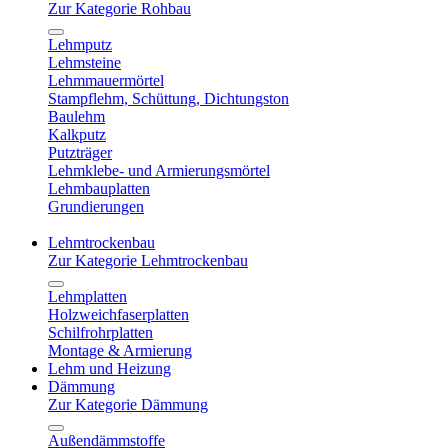
Zur Kategorie Rohbau
Lehmputz
Lehmsteine
Lehmmauermörtel
Stampflehm, Schüttung, Dichtungston
Baulehm
Kalkputz
Putzträger
Lehmklebe- und Armierungsmörtel
Lehmbauplatten
Grundierungen
Lehmtrockenbau
Zur Kategorie Lehmtrockenbau
Lehmplatten
Holzweichfaserplatten
Schilfrohrplatten
Montage & Armierung
Lehm und Heizung
Dämmung
Zur Kategorie Dämmung
Außendämmstoffe