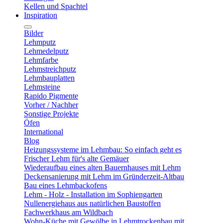
Kellen und Spachtel
Inspiration
Bilder
Lehmputz
Lehmedelputz
Lehmfarbe
Lehmstreichputz
Lehmbauplatten
Lehmsteine
Rapido Pigmente
Vorher / Nachher
Sonstige Projekte
Öfen
International
Blog
Heizungssysteme im Lehmbau: So einfach geht es
Frischer Lehm für's alte Gemäuer
Wiederaufbau eines alten Bauernhauses mit Lehm
Deckensanierung mit Lehm im Gründerzeit-Altbau
Bau eines Lehmbackofens
Lehm - Holz - Installation im Sophiengarten
Nullenergiehaus aus natürlichen Baustoffen
Fachwerkhaus am Wildbach
Wohn-Küche mit Gewölbe in Lehmtrockenbau mit